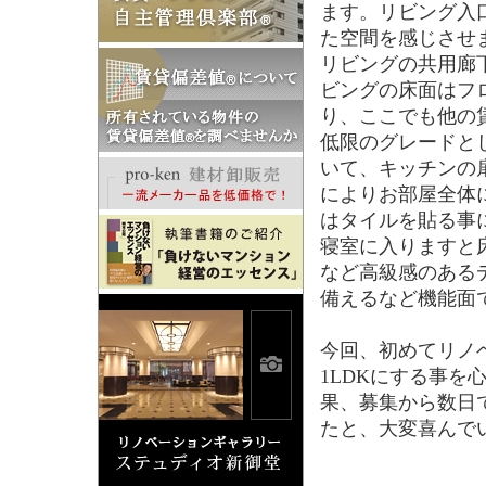
ます。リビング入
た空間を感じさせ
リビングの共用廊
ビングの床面はフ
り、ここでも他の
低限のグレードとし、
いて、キッチンの
によりお部屋全体
はタイルを貼る事
寝室に入りますと
など高級感のある
備えるなど機能面
今回、初めてリノ
1LDKにする事
果、募集から数日
たと、大変喜んで