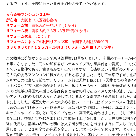
えるでしょう。実際に行った事例を紹介させていただきます。
Ａ心斎橋マンション２１軒
所在地
大阪市中央区西心斎橋
リフォーム前
賃収入約平均5万円(１か月)
リフォーム後
賃収入約７.8万～8万5千円(１か月)
リフォーム代金
1２５万円
リフォームによっての利回りアップ率
年間平均利益336000円
３３６０００円÷１２５万＝26.88％（リフォーム利回りアップ率）
この物件は分譲マンションであり総戸数213戸ありました。今回のオーナーが
る事になりました。元々の所有者がホテルタイプ風な家具付きで賃貸していたみ
ぎている物件であり、古さもかなり出ていますが、心斎橋という場所のメリッ
て人気のあるマンションに様変わりすると感じました。そして当然ですが、他
ムをするのは当たり前です。リフォーム前は天井も低く(床～天井までの高さ2Ｍ
ットバスなど古い雰囲気がありました。床はカーペット、薄暗い蛍光灯があり
ンでは地域の雰囲気を感じる格好良さと若者の町であるアメリカ村の近くであ
やアメリカ村の店舗の人々が入居して頂けるような部屋造りを意識しました。
トにしました。浴室のサイズは大きめを使い、トイレにはインターバスを使用
し台の土台だけをメーカー物を使い、扉は別注で作成し、取手は、ユニオンと
キッチンやトイレ扉などに同タイプを使い、雰囲気を合わせました。そして天井を
まで上げ、換気配管をむき出しにして塗装仕上げをしました。天井照明は明る
近に使用し、部屋の内部の照明には入居者が遊び心を出せるように工夫してお
用しました。２１軒全ての色彩を変え、２１パターン造っております。タッチア
装)が可能なのでライニングコストを考えました。床はマンションの決まりなの