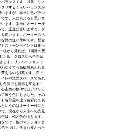
はバランスです。以前、リノ
ックリするくらいバランスが
思いますが、本当に色バラン
うです。人にもよると思いま
がいます。本当にオーナー様
って、正直に言いますと、ダ
トを使います。ポーターズペ
駄な艶の無い塗料です。配合
でもストーンペイントは刷毛
ー様から見れば、1回目の費
むため、クロスなら全面貼
きます。リノベーションで
使わなくても高級感あふれる
変えるのも1案です。面で
トイレや洗面スペースであれ
じ色調でも質感を変えるこ
ザ心斎橋の物件ではアメリカ
べて違う色にしました。その
でも各部屋を違う色彩にて表
るというのはオーナー様にと
中で、現在から未来への先見
の中は、殆ど色があります。
色をつけ、他のマンションと
に色をつけ、生まれ変わった