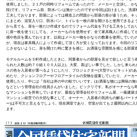
使用しました。２１戸の同時リフォームであったので、メーカーと交渉し、かな
段)です。リフォーム前、防水パンは無かったのですが今回は設けました。洗濯
工夫しております。部屋によっては構造上の問題から部屋の形が違うため、キ
にまとめ、浴室入り口、防水パン、トイレを一枚の扉を開けると使用できるよ
から見ても、扉を一枚だけ作成するのでリフォーム代金を下げる工夫をしてお
に扉一枚を使うにしても、メーカーものを使用せず、全て家具職人に作成して
感や色目を選んでおります。以前はメーカー物をかなりの数量を使用していた
が、現在は家具職人によって作成して頂く方が安くなっております。今回のリ
じさせないように、扉を開けた時に驚きを感じ、お洒落な雰囲気を感じる部屋
モデルルームを５軒作成したときに、同業者からの部屋を見せて欲しいと言う依
られた人数は約７０組１００人以上)。大変、喜ばしい事でした。しかし来られ
スの色を入居者が選べるようにしたり、プロジェクター(大型テレビキット)の
めたり、クションフロアーやフロアータイルの安物を提案していたり、メーカ
使用したり、中には『当社は井の中の蛙でいいです。(お洒落な物には興味の無
などという管理会社の役員さんがいました。ビックリです。私がオーナーなら
なマンションを所有していますが、最低な管理会社やリフォーム屋、一級建築
マンション経営での大切な事として、オーナー、入居者の気持ちの解るパートナ
ー)は不可欠と言えるでしょう。現在満室であり、空室が出ても２週間以内に入
ます。