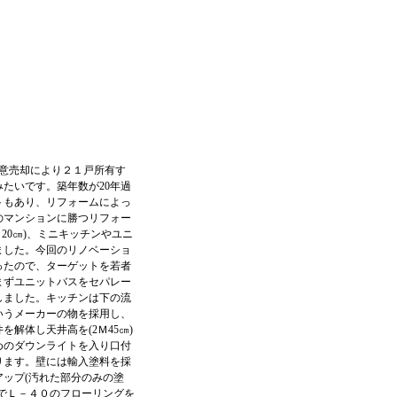
任意売却により２１戸所有す
たいです。築年数が20年過
トもあり、リフォームによっ
のマンションに勝つリフォー
20㎝)、ミニキッチンやユニ
ました。今回のリノベーショ
ったので、ターゲットを若者
まずユニットバスをセパレー
しました。キッチンは下の流
いうメーカーの物を採用し、
解体し天井高を(2Ｍ45㎝)
めのダウンライトを入り口付
ります。壁には輸入塗料を採
ップ(汚れた部分のみの塗
でＬ－４０のフローリングを