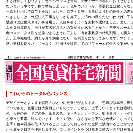
ると計算しております。色のバランスは当然、デザイナーの感性にお任せしま
ないという事です。白で塗装しようが、色をつけようが、塗装代金は変わらな
井高を利用してロフトを設けました。ロフトを設ける事により他の物件との差
つきましては、外壁注入工事をしっかり施工し、汚れの目立たない仕上げ、工
階廻りには輸入タイルを使用し、人目を引くような素材を選びました。また、
ムを２部屋造り、当社が有名家具店との繋がりがあることから、モデルルーム
者のステイタス性を想像できるように工夫し、有名家具店の特別割引にて購入
た。工事完成後、約１か月で満室になり、高利回りになっております。マンシ
良い素材を使うだけじゃなく、利回りを計算してのリフォーム代金の提案がい
これからのトータル色バランス
デザイナーとよくする話題のひとつに色選びがあります。『色選びは本当に難
プロでさえ、色選びは大変難しいものです。しかし、上手くいくとそれは素晴
色、天井の色、ドアの色、家具の色、キッチン、カーテン、照明器具・・・そ
ど様々な要素に絡んでいます。上手く使いこなさないと下品な色使いになって
上手く色や質感を取り入れることによっておしゃれな空間に演出することがで
から量産クロスを使用しますが、少しポイントをつける為に壁の一面だけを変