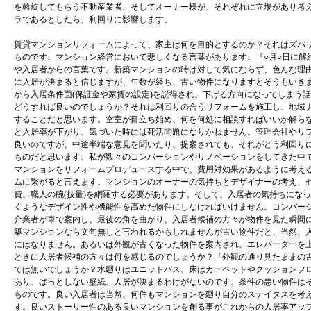
を斡旋してもらう不動産業者、そしてオーナー様が、それぞれに立場があり考
ラであるとしたら、利回りに影響します。
賃貸マンションリフォームによって、家主は何を目的とするのか？それはズバ
ものです。マンション経営において悲しくなる言葉があります。『○月○日に解
や入居者からの言葉です。新築マンションの時は対して気にならず、色んな理
に入居が決まると信じますが、年数が経ち、古い物件になりますとそうもいき
から入居条件面(保証金や家賃の設定)を説得され、下げる方向になってしまう
どうすれば良いのでしょうか？それは利回りの合うリフォームを施工し、地域
することだと思います。空室が目立ち始め、何を何処に相談すればいいか解ら
と入居率が下がり、気づいた時には死活問題になりかねません。管理会社やリ
良いのですが、中途半端な意見を聞いたり、提案されても、それがどう利回り
ものだと思います。私が数々のコンバーションやリノベーションをしてきた中
マンションをリフォームプロデュースする中で、費用対効果があるように考え
ムに繋がると言えます。マンションのオーナーの気持ちとデザイナーの考え、
費、職人の腕(技量)を網羅する必要があります。そして、入居者の気持ちにな
くようなデザイン性や機能性を高めた物件にしなければいけません。コンバー
介業者が車で案内し、最後の角を曲がり、入居者候補の方々が物件を見た瞬間
築マンションなら文句無しと言われるかもしれませんが古い物件だと、当然、
にはなりません。あるいは外観が古くなった物件を案内され、エレバーターを
ときに入居者候補の方々は何を感じるのでしょうか？『外観の通り見たままの
では無いでしょうか？水廻りはユニットバス、床はカーペットやクッションフ
あり、ぱっとしない壁紙。入居が決まるわけがないのです。条件の悪い物件は
ものです。良い入居者は当然、何件もマンションを廻り自分のステイタスを考
す。良いストーリー性のある良いマンションを創る事がこれからの入居率アッ