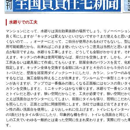
水廻りでの工夫
マンションにとって、水廻りは演出効果抜群の場所でしょう。リノーベーショ
良く耳にしますが『キッチンは変えないといけないですか？まだ使えると思い
くないので…。』オーナーにとって、ご自分が使用されるわけでもないし、型
用可能範囲だから、出来ればこのまま使いたいというご意見は当然だと思いま
点が駄目ですよね。水廻りを工事しますと、どうしても金額がかかります。そ
えます。キッチンの本体は使用可能ならば、扉だけを交換します。しかも、メ
工所あるいは建具屋にて作成してもらいます。部屋全体のバランスを見て、化
指定します。キッチン全体を交換する金額に比べますと４分の１から５分の１
トバスだと、壁面を浴室用ダイノックシートにしたり、カラン、シャワーのみ
するなどは、施工金額を抑えることが出来ます。ワンルームで一体型ミニキッ
ンがありますが、アップでは一番傷みの激しくなる正面板にはセンスの良いタ
カランを交換しますと、ミニキッチンはかなり蘇ります。水廻りで一番センス
とトイレだと思います。狭い空間だからこそ、工夫が必要です。狭い空間だか
とえば洗面台はカウンターにしてしまい、前面にタイルを張り、照明にこだわ
を照らしたり、正面とは別に間接照明にします。当社では後ほど出てきますが
ン性の高い洗面台を使用し、よりおしゃれに仕上げます。トイレにもインター
の1面だけをタイル張りにしたり、印象的な棚を作り、トイレも洗面台と同じく
しの工夫でいわゆる一般的とは違った空間に生まれ変わります。実際に行った
す。