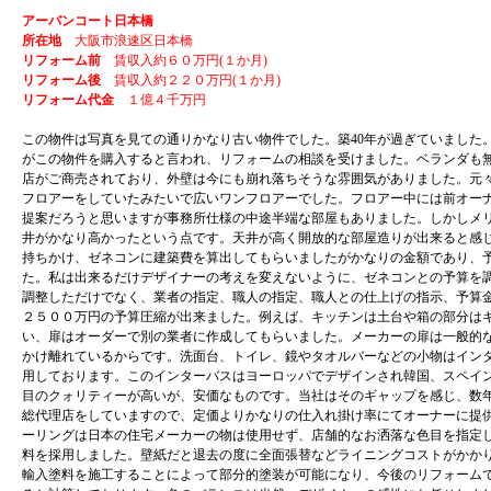
アーバンコート日本橋
所在地
大阪市浪速区日本橋
リフォーム前
賃収入約６０万円(１か月)
リフォーム後
賃収入約２２０万円(１か月)
リフォーム代金
１億４千万円
この物件は写真を見ての通りかなり古い物件でした。築40年が過ぎていました
がこの物件を購入すると言われ、リフォームの相談を受けました。ベランダも
店がご商売されており、外壁は今にも崩れ落ちそうな雰囲気がありました。元
フロアーをしていたみたいで広いワンフロアーでした。フロアー中には前オー
提案だろうと思いますが事務所仕様の中途半端な部屋もありました。しかしメ
井がかなり高かったという点です。天井が高く開放的な部屋造りが出来ると感
持ちかけ、ゼネコンに建築費を算出してもらいましたがかなりの金額であり、
た。私は出来るだけデザイナーの考えを変えないように、ゼネコンとの予算を
調整しただけでなく、業者の指定、職人の指定、職人との仕上げの指示、予算
２５００万円の予算圧縮が出来ました。例えば、キッチンは土台や箱の部分は
い、扉はオーダーで別の業者に作成してもらいました。メーカーの扉は一般的
かけ離れているからです。洗面台、トイレ、鏡やタオルバーなどの小物はイン
用しております。このインターバスはヨーロッパでデザインされ韓国、スペイ
目のクォリティーが高いが、安価なものです。当社はそのギャップを感じ、数
総代理店をしていますので、定価よりかなりの仕入れ掛け率にてオーナーに提
ーリングは日本の住宅メーカーの物は使用せず、店舗的なお洒落な色目を指定
料を採用しました。壁紙だと退去の度に全面張替などライニングコストがかか
輸入塗料を施工することによって部分的塗装が可能になり、今後のリフォーム