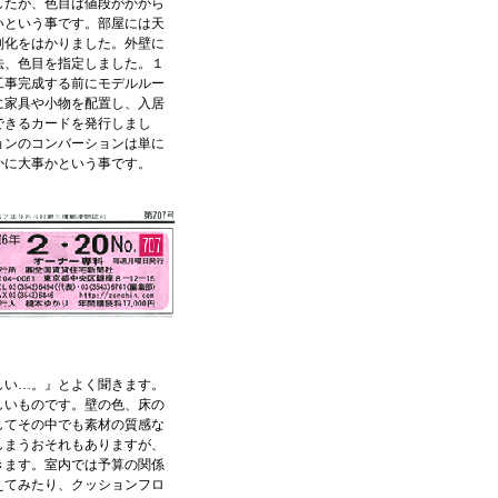
したが、色目は値段がかから
いという事です。部屋には天
別化をはかりました。外壁に
法、色目を指定しました。１
工事完成する前にモデルルー
に家具や小物を配置し、入居
できるカードを発行しまし
ョンのコンバーションは単に
かに大事かという事です。
しい…。』とよく聞きます。
しいものです。壁の色、床の
してその中でも素材の質感な
しまうおそれもありますが、
きます。室内では予算の関係
えてみたり、クッションフロ