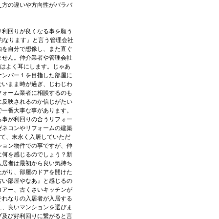
え方の違いや方向性がバラバ
リ利回りが良くなる事を願う
約なります』と言う管理会社
由を自分で想像し、また直ぐ
ません。仲介業者や管理会社
話はよく耳にします。じゃあ
ナンバー１を目指した部屋に
ないまま時が過ぎ、じわじわ
フォーム業者に相談するのも
に反映されるのか信じがたい
で一番大事な事があります。
る事が利回りの合うリフォー
ゼネコンやリフォームの建築
って、末永く入居していただ
ション物件での事ですが、仲
に何を感じるのでしょう？新
入居者は最初から良い気持ち
上がり、部屋のドアを開けた
古い部屋やなあ』と感じるの
ロアー、古くさいキッチンが
それなりの入居者が入居する
え、良いマンションを選びま
プ及び好利回りに繋がると言