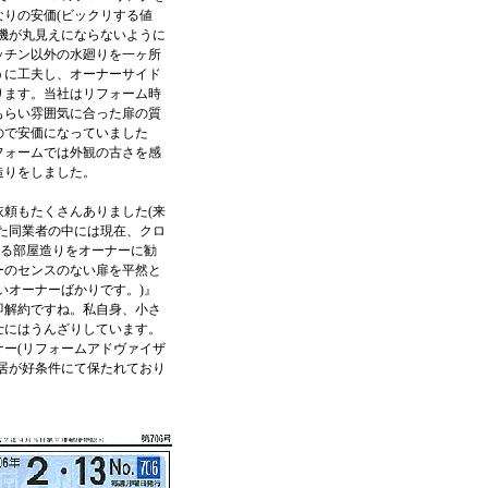
りの安価(ビックリする値
機が丸見えにならないように
ッチン以外の水廻りを一ヶ所
うに工夫し、オーナーサイド
ります。当社はリフォーム時
もらい雰囲気に合った扉の質
ので安価になっていました
フォームでは外観の古さを感
造りをしました。
頼もたくさんありました(来
た同業者の中には現在、クロ
ある部屋造りをオーナーに勧
ーのセンスのない扉を平然と
いオーナーばかりです。)』
即解約ですね。私自身、小さ
士にはうんざりしています。
ー(リフォームアドヴァイザ
居が好条件にて保たれており