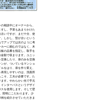
ンの相談中にオーナーから、
ますし、予算もあまりかけた
は古いですが、まだ十分、使
す。しかし、型が古いという
れでアップでは次のように考
ーカーに頼むのではなく、木
粧板の品番を指定し、取手を
の金額で収まります。ユニッ
を交換したり、扉のみを交換
チンが、ついているマンショ
イルをはり、扉を作り変え、
を表現しやすいのは、洗面所
らこそ、工夫が必要です。た
ります。やわらかい光で手元
、インターバスというデザイ
バスを使用します。そして壁
、照明にこだわります。少
事例を紹介させていただきま