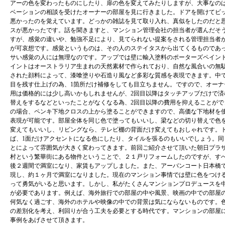
アーの色を変わったものにしたり、扉の色を変えてみたりしますが、大事なの
ベーションの相談を受けたオーナーの部屋を見に行きました。ドアを開けてビ
悪かったのを覚えています。どっかの雑誌を見て取り入れ、真似をしたのだと
スが悪かったです。話を聞きますと、マンション管理会社の担当者が選んだそ
すが、感覚の違いや、勉強不足により、見てられない提案をされる管理担当者
が可哀想です。感覚というものは、その人のステイタスから出てくるものであ
サい感覚の人には無理なのです。アップでは壁に輸入塗料のポーターズペイン
イントはオーストラリア生まれの天然素材で作られており、自然な風合いの無
された顔料によって、漆喰塗りや石造り風など多彩な質感を表現できます。中
目を残す仕上げの為、1箇所だけ補修をしても目立ちません。ですので、オーナ
用は価格的には少し高いかもしれませんが、2回目以降はタッチアップだけで済
替えをするなどといったことがなくなる為、2回目以降の費用を抑えることがで
の場合、ペンキ下地クロスの上から塗ることができますので、高価な下地材を
表現が可能です。部屋全体を同じ色で塗ってもいいし、梁などの切り替えで色を
変えてもいいし、リビングなら、テレビ棚の背面だけ変えてもおしゃれです。
ば、1面だけアクセントになる色にしたり、タイルを張るのもいいでしょう。同
とによって雰囲気が大きく変わってきます。前回ご紹介させて頂いた朝日プラ
村という繁華街にある物件ということで、２１戸リフォームしたのですが、す
後２週間で満室になり、家賃もアップしました。また、アーバンコート日本橋
現し、約１ヶ月で満室になりました。現在のマンション事情では壁に色をつけ
って勇気がいると思います。しかし、私がたくさんマンションプロデュースを
が必要であります。例えば、海外旅行での部屋の中や風景、映画の中での部屋
何気なく過ごす、海外のホテルや映像の中での背景は気にならないものです。
の差別化を考え、利回りが合う工夫を必要とする時代です。マンションの部屋
事例をあげさせて頂きます。