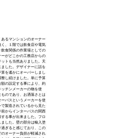
。あるマンションのオーナー
無く、１階では飲食店や電気
々飲食関係の作業場としての
ナーがどこかの工務店からの
リットも当然ありました。天
じました。デザイナーに話を
予算を遙かにオーバーしまし
調整し続けました。単に予算
金額の設定する事により、約
キッチンメーカーの物を使
なものであり、お洒落さとは
ターバスというメーカーを使
ンで製造されているから見た
年前からインターバスの関西
供する事が出来ました。フロ
しました。壁の部分は輸入塗
り過ぎると感じており、この
でのオーナー負担が軽減され