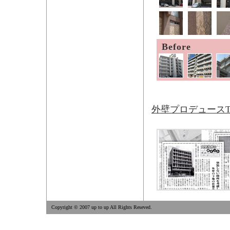
Before
外壁プロデュースT
Copyright © 2007 up to up All Rights Reseved.