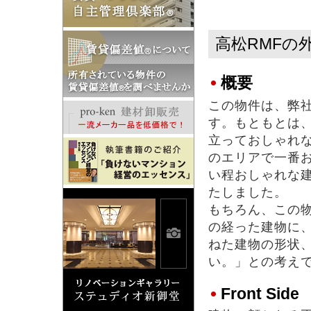
高松RMFの
概要
この物件は、弊
す。もともとは
立っておしゃれ
のエリアで一番
い程おしゃれな
たしました。
もちろん、この
の経った建物に
ねた建物の形状
い。」との考え
Front Side